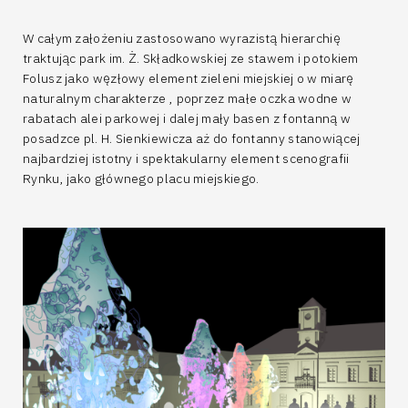
W całym założeniu zastosowano wyrazistą hierarchię
traktując park im. Ż. Składkowskiej ze stawem i potokiem
Folusz jako węzłowy element zieleni miejskiej o w miarę
naturalnym charakterze , poprzez małe oczka wodne w
rabatach alei parkowej i dalej mały basen z fontanną w
posadzce pl. H. Sienkiewicza aż do fontanny stanowiącej
najbardziej istotny i spektakularny element scenografii
Rynku, jako głównego placu miejskiego.